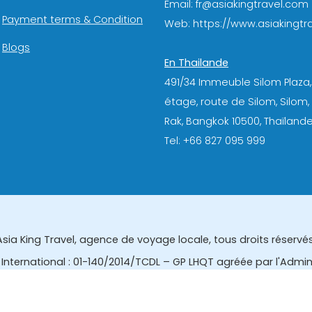
Email: fr@asiakingtravel.com
Payment terms & Condition
Web: https://www.asiakingtra
Blogs
En Thailande
491/34 Immeuble Silom Plaza,
étage, route de Silom, Silom
Rak, Bangkok 10500, Thaïlande
Tel: +66 827 095 999
Asia King Travel, agence de voyage locale, tous droits réservés
International : 01-140/2014/TCDL – GP LHQT agréée par l'Admi
eau des affaires touristiques et de l'enregistrement des gui
tourisme de la Thailande