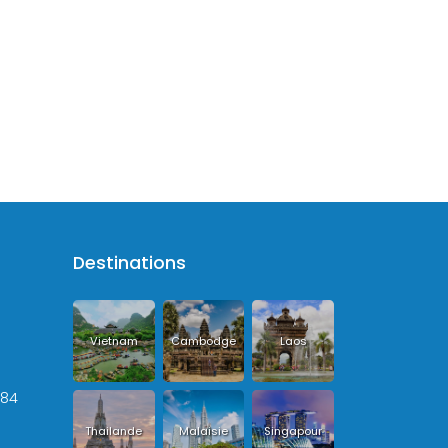
Destinations
Vietnam
Cambodge
Laos
+84
Thailande
Malaisie
Singapour