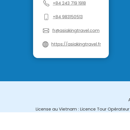
+84 243 719 1918
+84 983150513
fr@asiakingtravel.com
https://asiakingtravel.fr
License au Vietnam : Licence Tour Opérateur 
License en Thailande : 14/03366 par le Bur