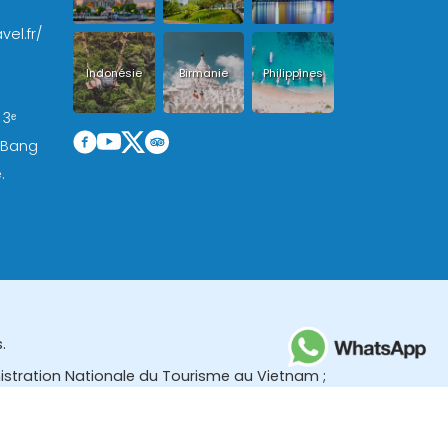
vel.fr/
Indonésie
Birmanie
Philippines
 3ᵉ
, Bang
.
.
nistration Nationale du Tourisme au Vietnam ;
des (TBGR) et le bureau du développement du