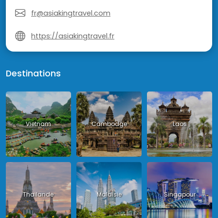
fr@asiakingtravel.com
https://asiakingtravel.fr
Destinations
Vietnam
Cambodge
Laos
Thailande
Malaisie
Singapour