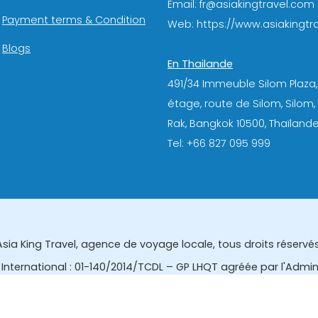
Email: fr@asiakingtravel.com
Payment terms & Condition
Web: https://www.asiakingtra
Blogs
En Thailande
491/34 Immeuble Silom Plaza,
étage, route de Silom, Silom
Rak, Bangkok 10500, Thaïlande
Tel: +66 827 095 999
Asia King Travel, agence de voyage locale, tous droits réservés
International : 01-140/2014/TCDL – GP LHQT agréée par l'Admi
eau des affaires touristiques et de l'enregistrement des gui
tourisme de la Thailande