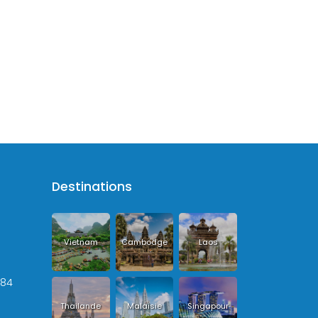
Destinations
Vietnam
Cambodge
Laos
+84
Thailande
Malaisie
Singapour