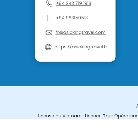
+84 243 719 1918
+84 983150513
fr@asiakingtravel.com
https://asiakingtravel.fr
License au Vietnam : Licence Tour Opérateur 
License en Thailande : 14/03366 par le Bur