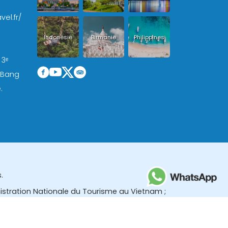
vel.fr/
Indonésie
Birmanie
Philippines
 3ᵉ
, Bang
.
.
nistration Nationale du Tourisme au Vietnam ;
des (TBGR) et le bureau du développement du