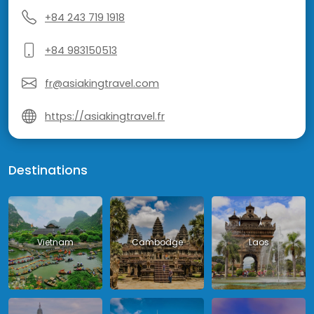
+84 243 719 1918
+84 983150513
fr@asiakingtravel.com
https://asiakingtravel.fr
Destinations
Vietnam
Cambodge
Laos