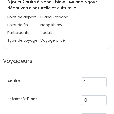
3 jours 2 nuits à Nong Khiaw - Muang Ngoy :
découverte naturelle et culturelle
Point de départ
:
Luang Prabang
Point de fin
:
Nong Khiaw
Participants
:
1 adult
Type de voyage
:
Voyage privé
Voyageurs
Adulte
Enfant : 3-11 ans