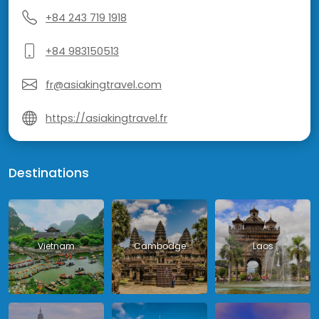
+84 243 719 1918
+84 983150513
fr@asiakingtravel.com
https://asiakingtravel.fr
Destinations
Vietnam
Cambodge
Laos