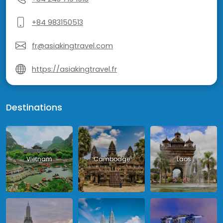
+84 983150513
fr@asiakingtravel.com
https://asiakingtravel.fr
Destinations
Vietnam
Cambodge
Laos