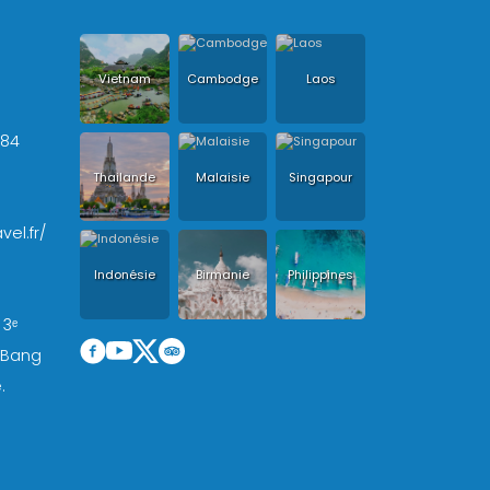
Vietnam
Cambodge
Laos
+84
Thailande
Malaisie
Singapour
vel.fr/
Indonésie
Birmanie
Philippines
 3ᵉ
, Bang
.