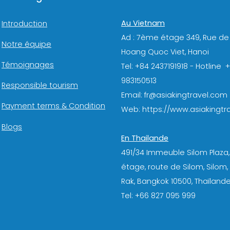
Au Vietnam
Introduction
Ad : 7ème étage 349, Rue de
Notre équipe
Hoang Quoc Viet, Hanoi
Témoignages
Tel: +84 2437191918 - Hotline 
983150513
Responsible tourism
Email: fr@asiakingtravel.com
Payment terms & Condition
Web: https://www.asiakingtra
Blogs
En Thailande
491/34 Immeuble Silom Plaza,
étage, route de Silom, Silom
Rak, Bangkok 10500, Thaïlande
Tel: +66 827 095 999