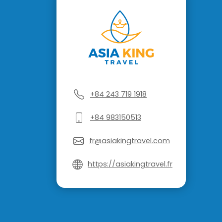
+84 243 719 1918
+84 983150513
fr@asiakingtravel.com
https://asiakingtravel.fr