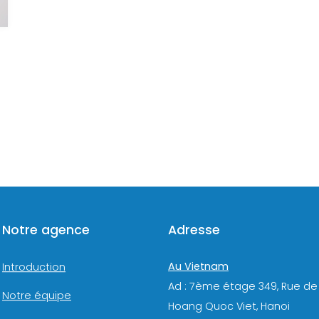
Notre agence
Adresse
Au Vietnam
Introduction
Ad : 7ème étage 349, Rue de
Notre équipe
Hoang Quoc Viet, Hanoi