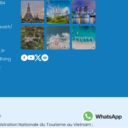
+84
Thailande
Malaisie
Singapour
vel.fr/
Indonésie
Birmanie
Philippines
 3ᵉ
, Bang
.
.
nistration Nationale du Tourisme au Vietnam ;