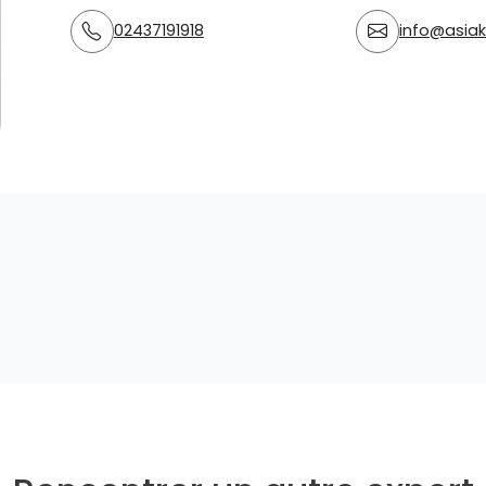
02437191918
info@asiak