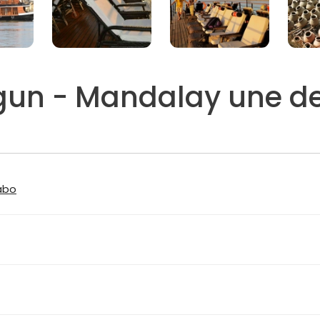
un - Mandalay une de
abo