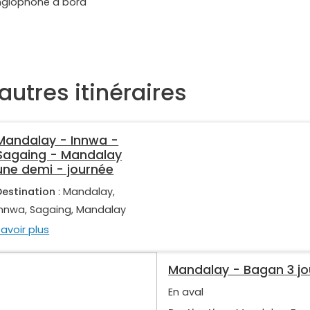
nglophone à bord
autres itinéraires
Mandalay - Innwa -
Sagaing - Mandalay
une demi - journée
Destination
: Mandalay,
Innwa, Sagaing, Mandalay
Savoir plus
Mandalay - Bagan 3 jo
En aval