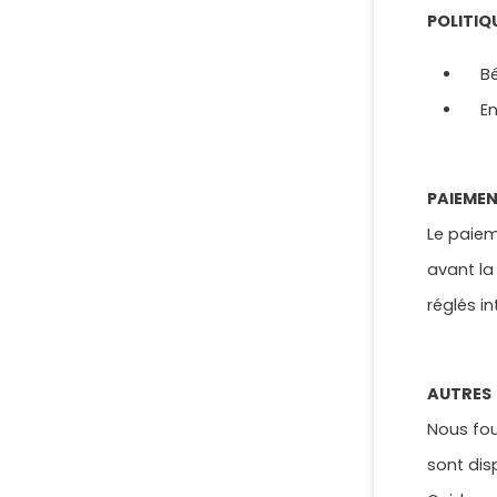
POLITIQ
Béb
Enfa
PAIEME
Le paiem
avant la
réglés i
AUTRES
Nous fou
sont dis