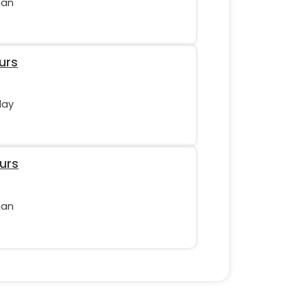
gan
urs
lay
urs
gan