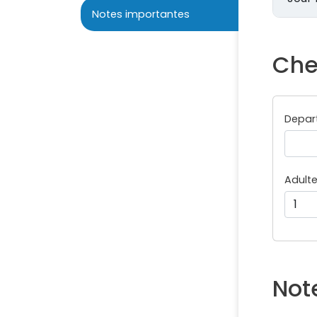
Notes importantes
Che
Depar
Adult
Not