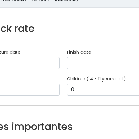
ck rate
ture date
Finish date
e
Children ( 4 - 11 years old )
es importantes