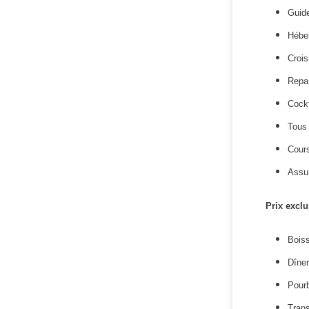
Guid
Héber
Crois
Repa
Cock
Tous
Cours
Assu
Prix exclu
Bois
Dîner
Pour
Trans