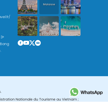
Thailande
Malaisie
Singapour
vel.fr/
Indonésie
Birmanie
Philippines
 3ᵉ
, Bang
.
.
nistration Nationale du Tourisme au Vietnam ;
des (TBGR) et le bureau du développement du