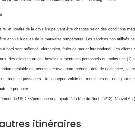
s
raire et horaire de la croisière peuvent être changés selon des conditions m
être annulé à cause de la mauvaise température. Les services non utilisés n
 à bord sont mélangé: vietnamien, fruits de mer et international. Les clients
aux, des allergies ou des besoins alimentaires personnels au moins une (1) s
cription préalable est nécessaire avec nom, prénom, date de naissance, nation
pour tous les passagers. Un passeport valide est requis lors de l'enregistreme
autorité portuaire.
ément de USD 35/personne sera ajouté à la fête de Noel (24/12), Nouvel An 
autres itinéraires