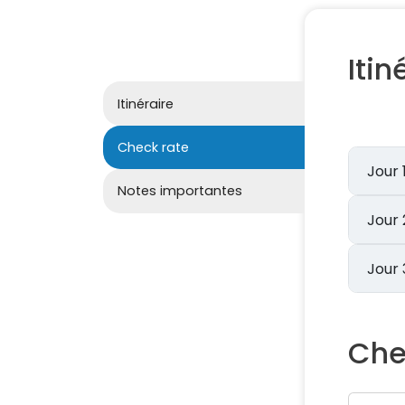
Itin
Itinéraire
Check rate
Notes importantes
Che