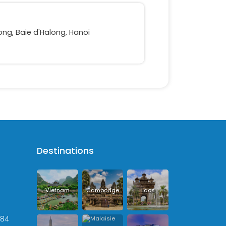
Long, Baie d'Halong, Hanoi
Destinations
Vietnam
Cambodge
Laos
+84