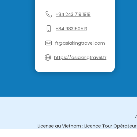
+84 243 719 1918
+84 983150513
fr@asiakingtravel.com
https://asiakingtravel.fr
License au Vietnam : Licence Tour Opérateur 
License en Thailande : 14/03366 par le Bur