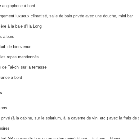
e anglophone
à bord
gement luxueux climatisé, salle de bain privée avec une douche, mini bar
ière à la baie d'Ha Long
s à bord
tail de bienvenue
 les repas mentionnés
 de Tai-chi sur la terrasse
rance à bord
s
sons
 privé (à la cabine, sur le solarium, à la caverne de vin, etc.) avec la frais de
boires
fert AR en navette bus ou en voiture privé Hanoi – HaLong – Hanoi