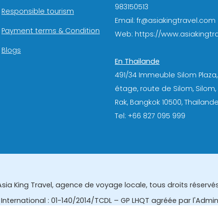
983150513
Responsible tourism
Email: fr@asiakingtravel.com
Payment terms & Condition
Web: https://www.asiakingtra
Blogs
En Thailande
491/34 Immeuble Silom Plaza,
étage, route de Silom, Silom
Rak, Bangkok 10500, Thaïlande
Tel: +66 827 095 999
Asia King Travel, agence de voyage locale, tous droits réservés
International : 01-140/2014/TCDL – GP LHQT agréée par l'Admi
eau des affaires touristiques et de l'enregistrement des gui