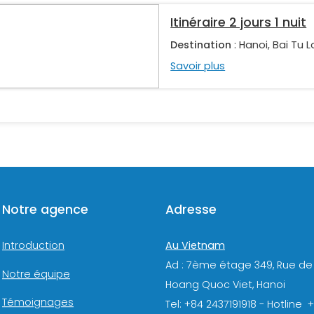
Itinéraire 2 jours 1 nuit
Destination
: Hanoi, Bai Tu 
Savoir plus
Notre agence
Adresse
Au Vietnam
Introduction
Ad : 7ème étage 349, Rue de
Notre équipe
Hoang Quoc Viet, Hanoi
Témoignages
Tel: +84 2437191918 - Hotline 