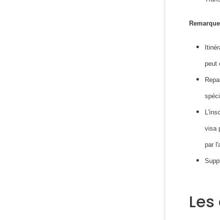
Remarque
Itiné
peut 
Repas
spéci
L'ins
visa 
par l'
Suppl
Les 