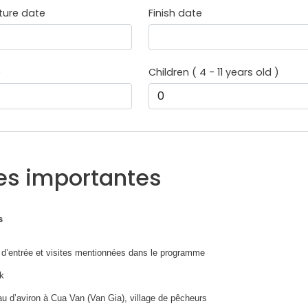
ture date
Finish date
e
Children ( 4 - 11 years old )
es importantes
s
 d’entrée et visites mentionnées dans le programme
k
u d’aviron à Cua Van (Van Gia), village de pêcheurs