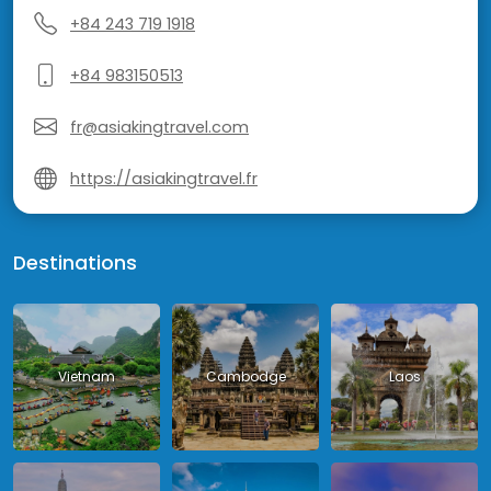
+84 243 719 1918
+84 983150513
fr@asiakingtravel.com
https://asiakingtravel.fr
Destinations
Vietnam
Cambodge
Laos