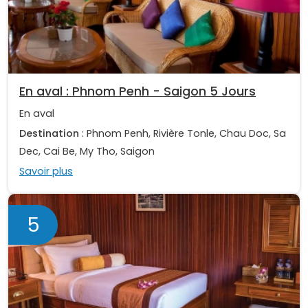
En aval : Phnom Penh - Saigon 5 Jours
En aval
Destination
: Phnom Penh, Rivière Tonle, Chau Doc, Sa
Dec, Cai Be, My Tho, Saigon
Savoir plus
5