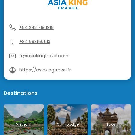
+84 243 719 1918
+84 983150513
fr@asiakingtravel.com
https://asiakingtravel.fr
Destinations
Vietnam
Cambodge
Laos