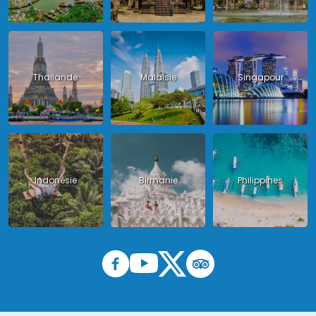
Thailande
Malaisie
Singapour
Indonésie
Birmanie
Philippines