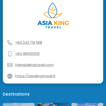
+84 243 719 1918
+84 983150513
fr@asiakingtravel.com
https://asiakingtravel.fr
Destinations