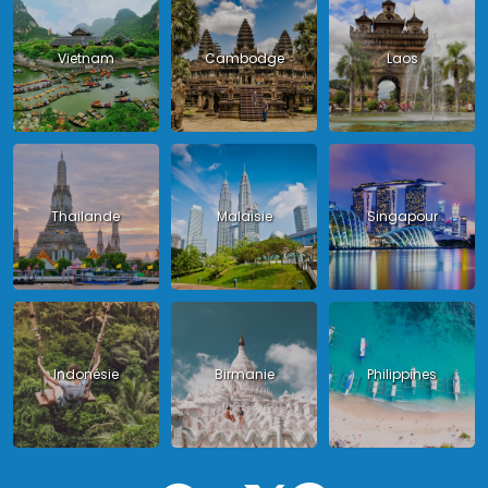
Vietnam
Cambodge
Laos
Thailande
Malaisie
Singapour
Indonésie
Birmanie
Philippines