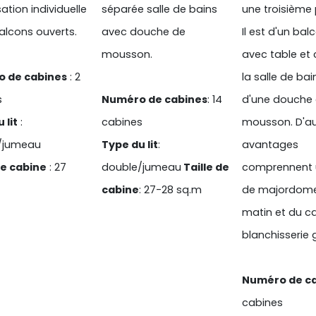
ation individuelle
séparée salle de bains
une troisième
balcons ouverts.
avec douche de
Il est d'un bal
mousson.
avec table et 
 de cabines
: 2
la salle de ba
s
Numéro de cabines
: 14
d'une douche 
 lit
:
cabines
mousson. D'au
/jumeau
Type du lit
:
avantages
de cabine
: 27
double/jumeau
Taille de
comprennent u
cabine
: 27-28 sq.m
de majordome,
matin et du ca
blanchisserie g
Numéro de c
cabines