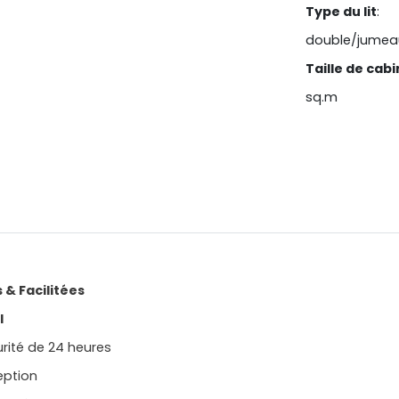
Type du lit
:
double/jumea
Taille de cab
sq.m
 & Facilitées
l
rité de 24 heures
eption