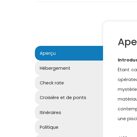
Ape
Aperçu
Introdu
Hébergement
Étant ca
opérate
Check rate
mystérie
Croisière et de ponts
matéria
contempo
Itinéraires
une pisc
Politique