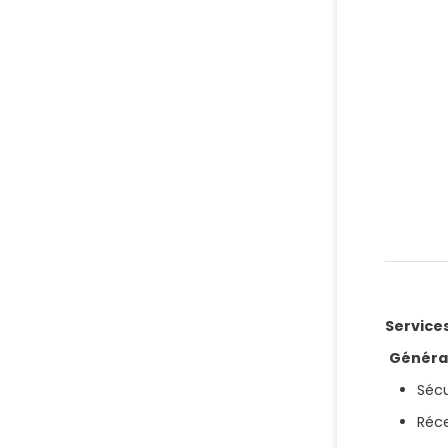
Services
Généra
Sécu
Réc