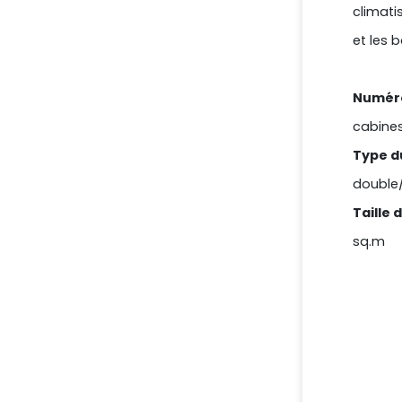
climatis
et les 
Numéro
cabine
Type du
double
Taille 
sq.m