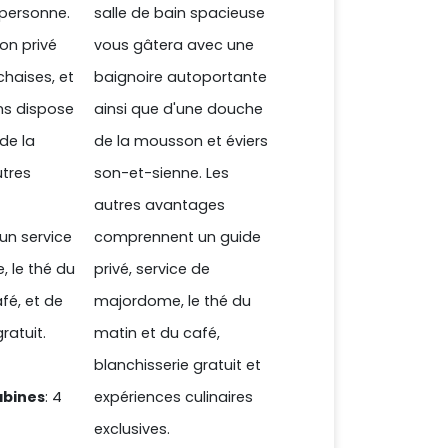
 personne.
salle de bain spacieuse
con privé
vous gâtera avec une
chaises, et
baignoire autoportante
ins dispose
ainsi que d'une douche
de la
de la mousson et éviers
tres
son-et-sienne. Les
autres avantages
n service
comprennent un guide
 le thé du
privé, service de
fé, et de
majordome, le thé du
ratuit.
matin et du café,
blanchisserie gratuit et
abines
: 4
expériences culinaires
exclusives.