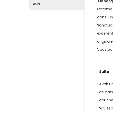
Héber
Avis
Comme no
dans un
Sanctua
excellen
originale
Vous pou
Suite
Avoir u
de bain
douche 
WC sépa