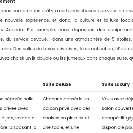
gement
us comprenons qu’il y a certaines choses que vous ne devrie
e nouvelle expérience, et donc, la culture et la luxe loc
ry Ananda. Par exemple, nous disposons des équipements 
te, du service dévoué,... dans une atmosphère de 5 étoile
, chic. Des salles de bains privatives, la climatisation, l’iPad
vez choisir un lit double ou lits jumeaux dans chaque suite, 
Suite Deluxe
Suite Luxury
ne séparée salle
Chacune possède un
Vous avez déj
s privée avec
balcon privé avec des
salon couvert
à jets, lavabo et
chaises en plein air et
canapé-lit gi
ré. Disposant la
une table, et une
disponible pour