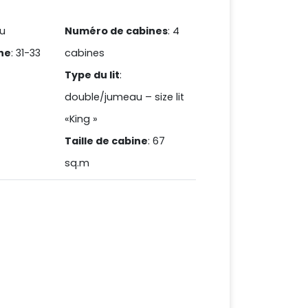
u
Numéro de cabines
: 4
ine
: 31-33
cabines
Type du lit
:
double/jumeau – size lit
«King »
Taille de cabine
: 67
sq.m