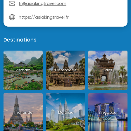
fr@asiakingtravel.com
https://asiakingtravel.fr
Destinations
Vietnam
Cambodge
Laos
Thailande
Malaisie
Singapour