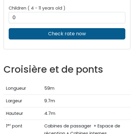
Children ( 4 - 11 years old )
Check rate now
Croisière et de ponts
Longueur
59m
Largeur
9.7m
Hauteur
4.7m
er
1
pont
Cabines de passager + Espace de
réception + Cabines internes