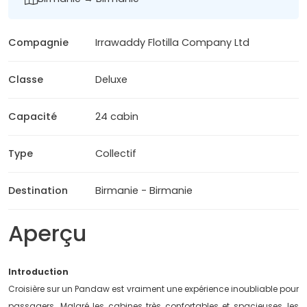
Compagnie
Irrawaddy Flotilla Company Ltd
Classe
Deluxe
Capacité
24 cabin
Type
Collectif
Destination
Birmanie - Birmanie
Aperçu
Introduction
Croisière sur un Pandaw est vraiment une expérience inoubliable pour
passagers. Malgré les cabines très confortables et spacieuses, les