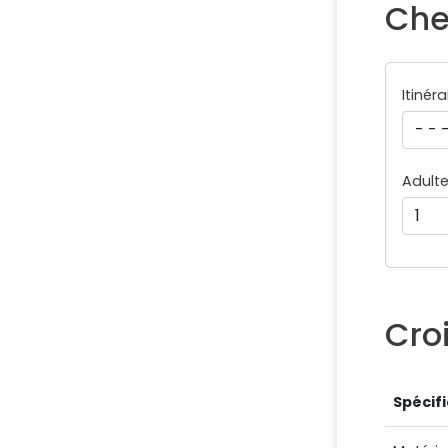
Che
Itinéra
Adult
Cro
Spécif