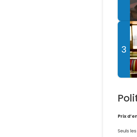
3
Poli
Prix d’e
Seuls le