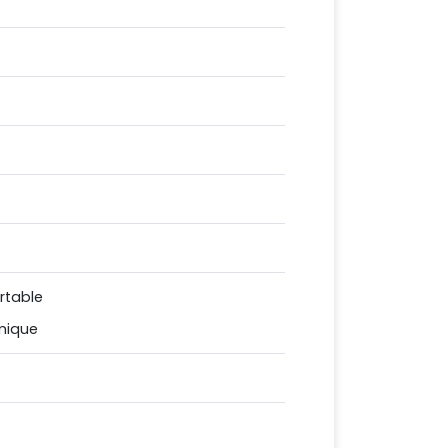
rtable
mique