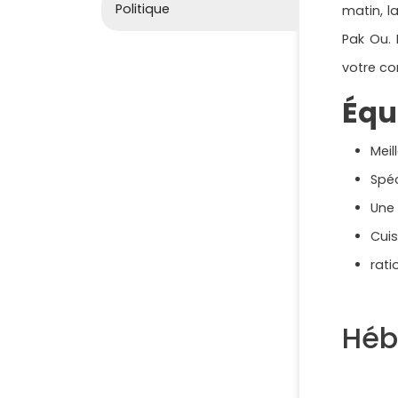
Politique
matin, l
Pak Ou. 
votre co
Équ
Meil
Spéc
Une 
Cui
rati
Héb