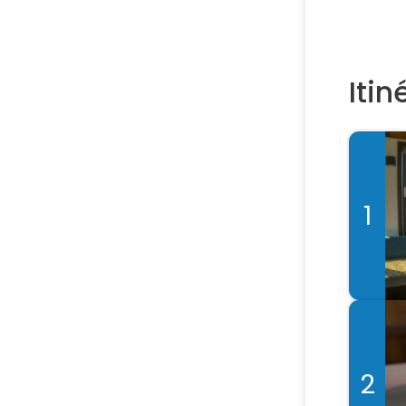
Itin
1
2