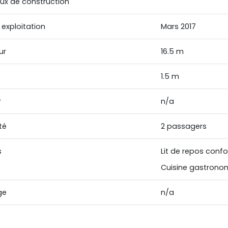
ux de construction
 exploitation
Mars 2017
ur
16.5 m
1.5 m
r
n/a
té
2 passagers
s
Lit de repos confo
Cuisine gastrono
ge
n/a