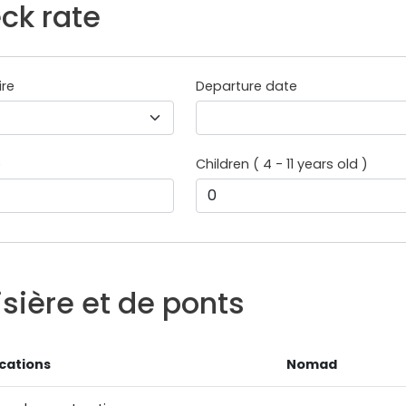
ck rate
ire
Departure date
e
Children ( 4 - 11 years old )
isière et de ponts
ications
Nomad