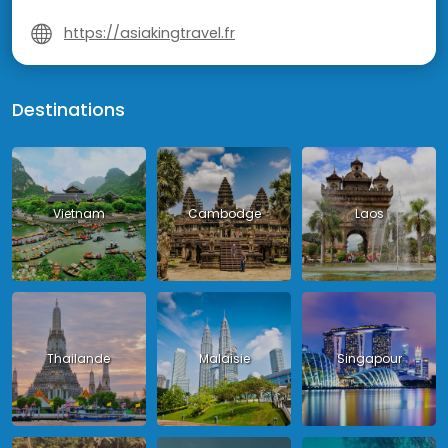
https://asiakingtravel.fr
Destinations
Vietnam
Cambodge
Laos
Thailande
Malaisie
Singapour