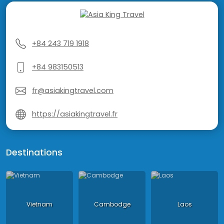
+84 243 719 1918
+84 983150513
fr@asiakingtravel.com
https://asiakingtravel.fr
Destinations
Vietnam
Cambodge
Laos