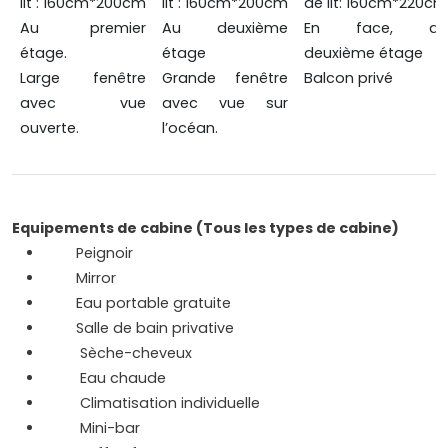
lit : 160cm*200cm
lit : 160cm*200cm
de lit: 160cm*220cm
Au premier
Au deuxième
En face, au
étage.
étage
deuxième étage
Large fenêtre
Grande fenêtre
Balcon privé
avec vue
avec vue sur
ouverte.
l’océan.
Equipements de cabine (Tous les types de cabine)
Peignoir
Mirror
Eau portable gratuite
Salle de bain privative
Sèche-cheveux
Eau chaude
Climatisation individuelle
Mini-bar