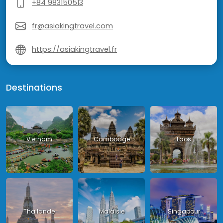
+84 983150513
fr@asiakingtravel.com
https://asiakingtravel.fr
Destinations
Vietnam
Cambodge
Laos
Thailande
Malaisie
Singapour