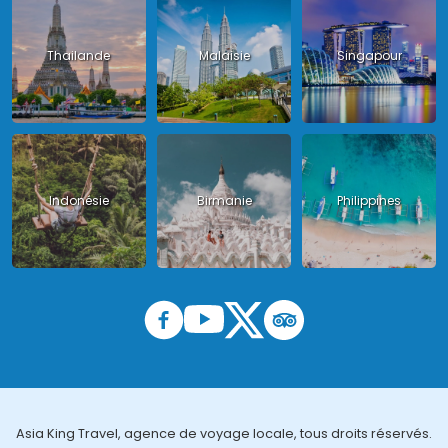
Thailande
Malaisie
Singapour
Indonésie
Birmanie
Philippines
Asia King Travel, agence de voyage locale, tous droits réservés.