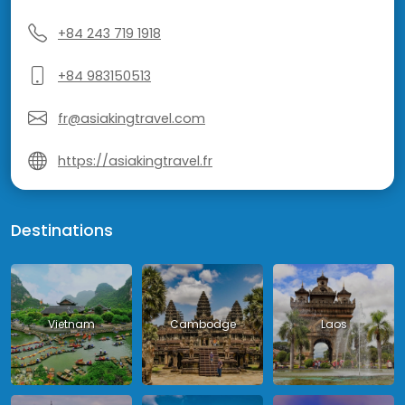
+84 243 719 1918
+84 983150513
fr@asiakingtravel.com
https://asiakingtravel.fr
Destinations
Vietnam
Cambodge
Laos