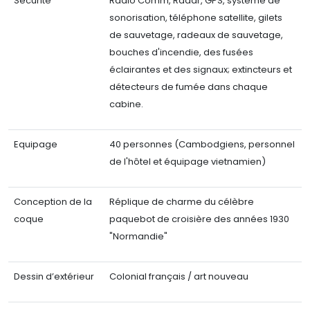
Sécurité
Radio Comm, Radar, GPS, système de
sonorisation, téléphone satellite, gilets
de sauvetage, radeaux de sauvetage,
bouches d'incendie, des fusées
éclairantes et des signaux; extincteurs et
détecteurs de fumée dans chaque
cabine.
Equipage
40 personnes (Cambodgiens, personnel
de l'hôtel et équipage vietnamien)
Conception de la
Réplique de charme du célèbre
coque
paquebot de croisière des années 1930
"Normandie"
Dessin d’extérieur
Colonial français / art nouveau