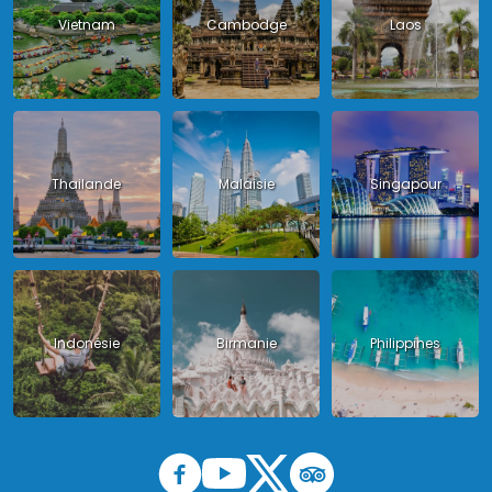
Vietnam
Cambodge
Laos
Thailande
Malaisie
Singapour
Indonésie
Birmanie
Philippines