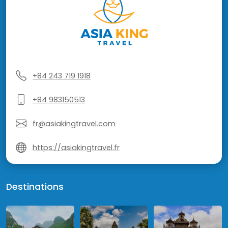
+84 243 719 1918
+84 983150513
fr@asiakingtravel.com
https://asiakingtravel.fr
Destinations