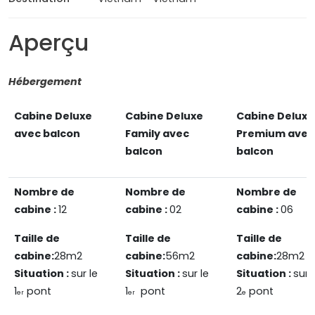
Aperçu
Hébergement
Cabine Deluxe
Cabine Deluxe
Cabine Deluxe
avec balcon
Family avec
Premium avec
balcon
balcon
Nombre de
Nombre de
Nombre de
cabine :
12
cabine :
02
cabine :
06
Taille de
Taille de
Taille de
cabine:
28m2
cabine:
56m2
cabine:
28m2
Situation :
sur le
Situation :
sur le
Situation :
sur 
1
pont
1
pont
2
pont
er
er
e