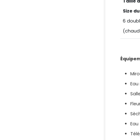
Taille 
Size du 
6 doubl
(chaud 
Équipeme
Miro
Eau
Sall
Fleu
Sèc
Eau
Tél