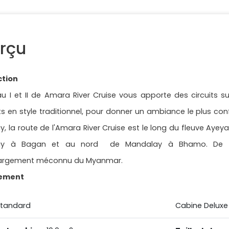
rçu
ction
u I et II de Amara River Cruise vous apporte des circuits su
ts en style traditionnel, pour donner un ambiance le plus co
, la route de l'Amara River Cruise est le long du fleuve Ayeyar
ay à Bagan et au nord de Mandalay à Bhamo. De no
largement méconnu du Myanmar.
ement
standard
Cabine Deluxe