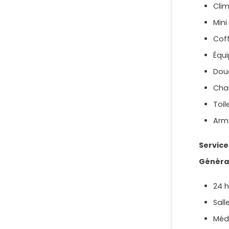
Clim
Mini
Coff
Équi
Dou
Cha
Toil
Arm
Service
Généra
24 h
Sall
Méd