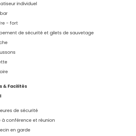
atiseur individuel
 bar
re - fort
pement de sécurité et gilets de sauvetage
che
ussons
ette
oire
s & Facilités
l
eures de sécurité
e à conférence et réunion
ecin en garde