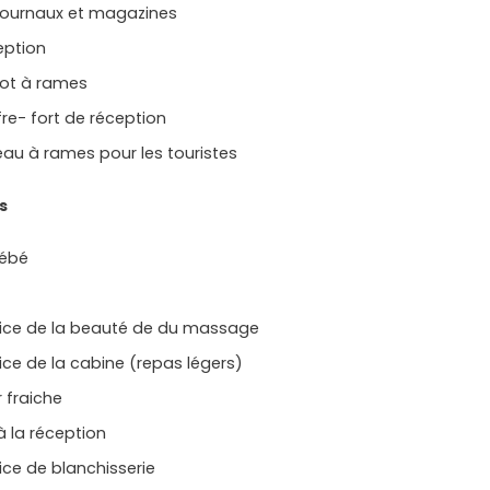
 journaux et magazines
eption
ot à rames
re- fort de réception
au à rames pour les touristes
s
bébé
vice de la beauté de du massage
ice de la cabine (repas légers)
r fraiche
à la réception
ice de blanchisserie