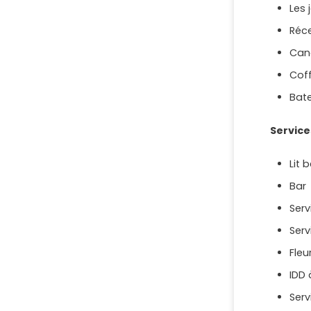
Les
Réc
Can
Coff
Bate
Service
Lit 
Bar
Ser
Serv
Fleu
IDD 
Serv