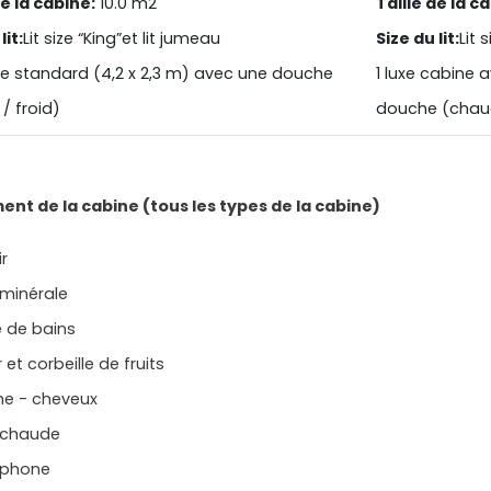
de la cabine:
10.0 m2
Taille de la c
lit:
Lit size “King”et lit jumeau
Size du lit:
Lit 
e standard (4,2 x 2,3 m) avec une douche
1 luxe cabine 
/ froid)
douche (chaud
nt de la cabine (tous les types de la cabine)
ir
 minérale
e de bains
r et corbeille de fruits
he - cheveux
 chaude
éphone