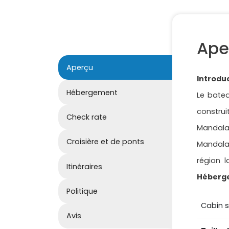
Ape
Aperçu
Introdu
Hébergement
Le batea
construi
Check rate
Mandalay
Croisière et de ponts
Mandal
région 
Itinéraires
Héberg
Politique
Cabin 
Avis