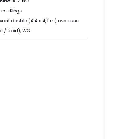
abine:
18.4 m2
size « King »
avant double (4,4 x 4,2 m) avec une
 / froid), WC