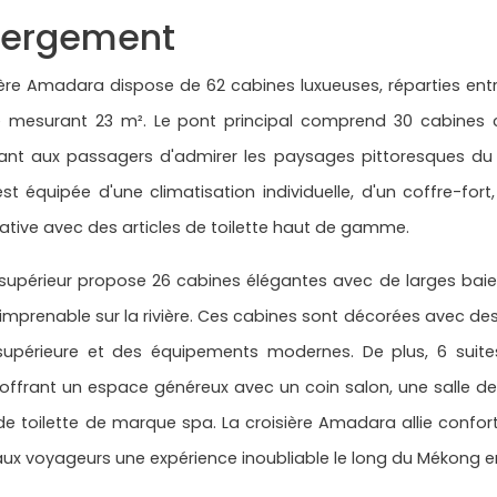
ergement
ière Amadara dispose de 62 cabines luxueuses, réparties entre
 mesurant 23 m². Le pont principal comprend 30 cabines c
ant aux passagers d'admirer les paysages pittoresques d
st équipée d'une climatisation individuelle, d'un coffre-fort
vative avec des articles de toilette haut de gamme.
supérieur propose 26 cabines élégantes avec de larges baies
imprenable sur la rivière. Ces cabines sont décorées avec des 
 supérieure et des équipements modernes. De plus, 6 suite
offrant un espace généreux avec un coin salon, une salle de
 de toilette de marque spa. La croisière Amadara allie confo
aux voyageurs une expérience inoubliable le long du Mékong 