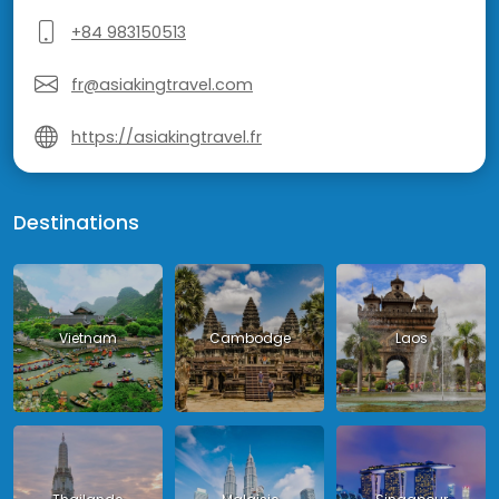
+84 983150513
fr@asiakingtravel.com
https://asiakingtravel.fr
Destinations
Vietnam
Cambodge
Laos