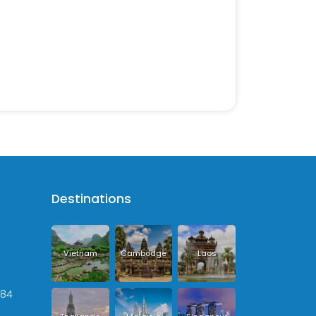
Destinations
Vietnam
Cambodge
Laos
+84