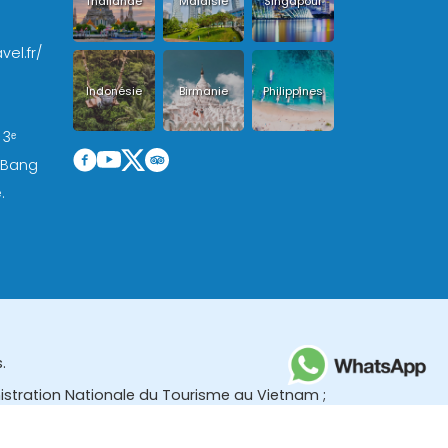
Thailande
Malaisie
Singapour
vel.fr/
Indonésie
Birmanie
Philippines
 3ᵉ
, Bang
.
.
nistration Nationale du Tourisme au Vietnam ;
des (TBGR) et le bureau du développement du