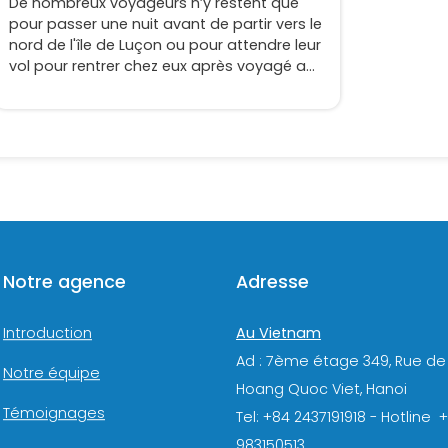
De nombreux voyageurs n’y restent que
pour passer une nuit avant de partir vers le
nord de l'île de Luçon ou pour attendre leur
vol pour rentrer chez eux après voyagé aux
Philippines, mais Manille, la capitale du
pays, possède tout de même quelques
sites intéressants à voir.
Notre agence
Adresse
Au Vietnam
Introduction
Ad : 7ème étage 349, Rue de
Notre équipe
Hoang Quoc Viet, Hanoi
Témoignages
Tel: +84 2437191918 - Hotline 
983150513