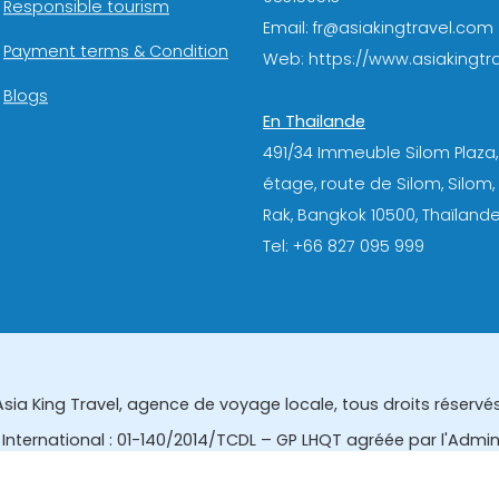
Responsible tourism
Email: fr@asiakingtravel.com
Payment terms & Condition
Web: https://www.asiakingtra
Blogs
En Thailande
491/34 Immeuble Silom Plaza,
étage, route de Silom, Silom
Rak, Bangkok 10500, Thaïlande
Tel: +66 827 095 999
Asia King Travel, agence de voyage locale, tous droits réservés
International : 01-140/2014/TCDL – GP LHQT agréée par l'Admi
eau des affaires touristiques et de l'enregistrement des gui