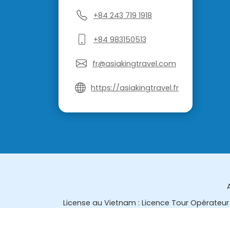
+84 243 719 1918
+84 983150513
fr@asiakingtravel.com
https://asiakingtravel.fr
License au Vietnam : Licence Tour Opérateur 
License en Thailande : 14/03366 par le Bur