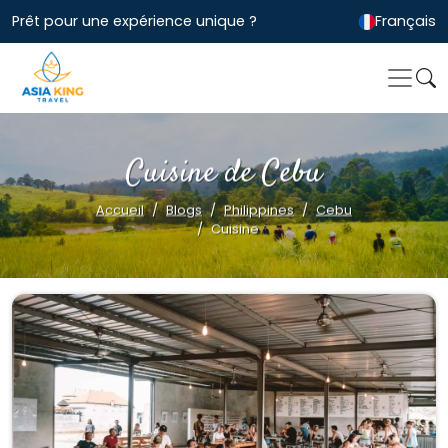
Prêt pour une expérience unique ?
Français
Cuisine de Cebu
Accueil
Blogs
Philippines
Cebu
Cuisine