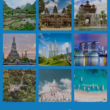
Vietnam
Cambodge
Laos
Thailande
Malaisie
Singapour
Indonésie
Birmanie
Philippines