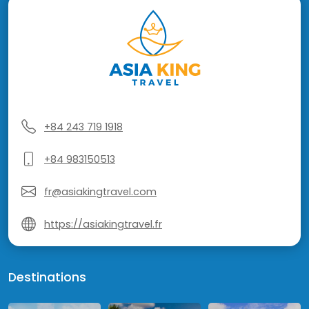
+84 243 719 1918
+84 983150513
fr@asiakingtravel.com
https://asiakingtravel.fr
Destinations